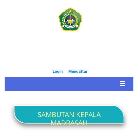
PENERIMAAN MURID BARU MADRASAH
( PPDBM )
MTs NEGERI 1 KOTA SEMARANG
TAHUN PELAJARAN 2026/2027
Login
Mendaftar
SAMBUTAN KEPALA
MADRASAH